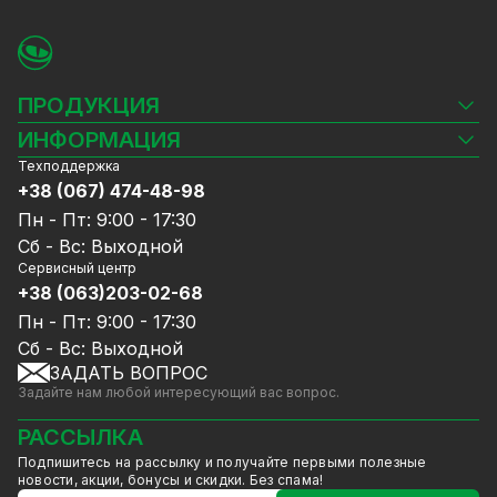
ПРОДУКЦИЯ
Камеры видеонаблюдения
ИНФОРМАЦИЯ
Видеорегистраторы
Техподдержка
Блог
Комплекты видеонаблюдения
+38 (067) 474-48-98
Доставка и оплата
СКУД
Пн - Пт: 9:00 - 17:30
Гарантия и Сервисное обслуживание
Источники питания
Сб - Вс: Выходной
Политика конфиденциальности
Сетевое оборудование
Сервисный центр
Договор публичной оферты
+38 (063)203-02-68
Ноутбуки и компьютеры
Сотрудничество
Аксессуары
Пн - Пт: 9:00 - 17:30
Услуги
Акции
Сб - Вс: Выходной
Калькулятор расчёта объёма HDD
ЗАДАТЬ ВОПРОС
Уцененный товар
Задайте нам любой интересующий вас вопрос.
GreenVision скидки
Мерч от GreenVision
РАССЫЛКА
Товары для дома
Подпишитесь на рассылку и получайте первыми полезные
Товары снятые с производства
новости, акции, бонусы и скидки. Без спама!