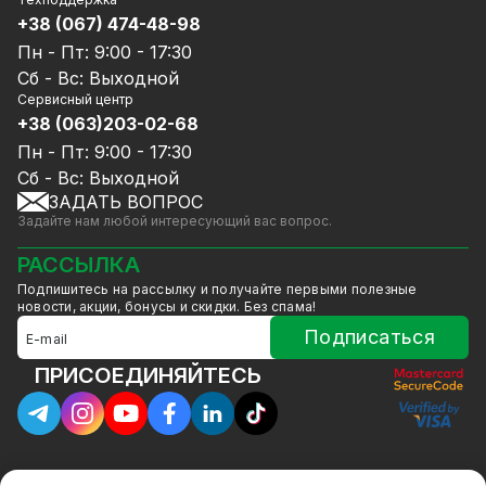
Блог
Комплекты видеонаблюдения
+38 (067) 474-48-98
Доставка и оплата
СКУД
Пн - Пт: 9:00 - 17:30
Гарантия и Сервисное обслуживание
Источники питания
Сб - Вс: Выходной
Политика конфиденциальности
Сетевое оборудование
Сервисный центр
Договор публичной оферты
+38 (063)203-02-68
Ноутбуки и компьютеры
Сотрудничество
Аксессуары
Пн - Пт: 9:00 - 17:30
Услуги
Акции
Сб - Вс: Выходной
Калькулятор расчёта объёма HDD
ЗАДАТЬ ВОПРОС
Уцененный товар
Задайте нам любой интересующий вас вопрос.
GreenVision скидки
Мерч от GreenVision
РАССЫЛКА
Товары для дома
Подпишитесь на рассылку и получайте первыми полезные
Товары снятые с производства
новости, акции, бонусы и скидки. Без спама!
Подписаться
ПРИСОЕДИНЯЙТЕСЬ