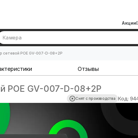
Акции
Камера
р сетевой POE GV-007-D-08+2P
актеристики
Отзывы
ой POE GV-007-D-08+2P
Код: 94
Снят с производства