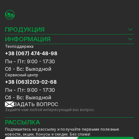
ПРОДУКЦИЯ
Камеры видеонаблюдения
ИНФОРМАЦИЯ
Видеорегистраторы
Техподдержка
Блог
Комплекты видеонаблюдения
+38 (067) 474-48-98
Доставка и оплата
СКУД
Пн - Пт: 9:00 - 17:30
Гарантия и Сервисное обслуживание
Источники питания
Сб - Вс: Выходной
Политика конфиденциальности
Сетевое оборудование
Сервисный центр
Договор публичной оферты
+38 (063)203-02-68
Ноутбуки и компьютеры
Сотрудничество
Аксессуары
Пн - Пт: 9:00 - 17:30
Услуги
Акции
Сб - Вс: Выходной
Калькулятор расчёта объёма HDD
ЗАДАТЬ ВОПРОС
Уцененный товар
Задайте нам любой интересующий вас вопрос.
GreenVision скидки
Мерч от GreenVision
РАССЫЛКА
Товары для дома
Подпишитесь на рассылку и получайте первыми полезные
Товары снятые с производства
новости, акции, бонусы и скидки. Без спама!