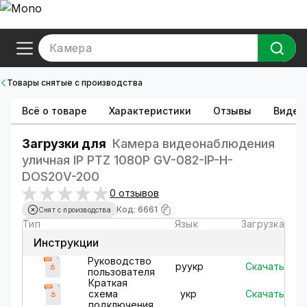
Камера
Товары снятые с производства
Всё о товаре
Характеристики
Отзывы
Видео
Загрузки для
Камера видеонаблюдения
уличная IP PTZ 1080P GV-082-IP-H-
DOS20V-200
0 отзывов
Код: 6661
Снят с производства
Тип
Язык
Загрузка
Инструкции
Руководство
Скачать
ру
укр
пользователя
Краткая
Скачать
схема
укр
подключения