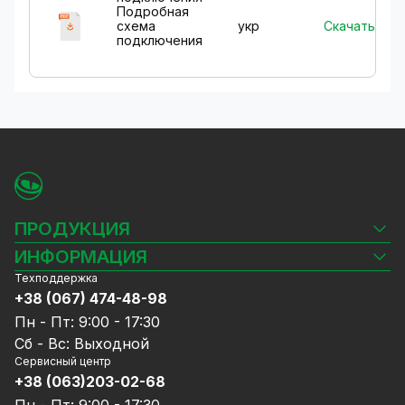
Подробная
Скачать
схема
укр
подключения
ПРОДУКЦИЯ
Камеры видеонаблюдения
ИНФОРМАЦИЯ
Видеорегистраторы
Техподдержка
Блог
Комплекты видеонаблюдения
+38 (067) 474-48-98
Доставка и оплата
СКУД
Пн - Пт: 9:00 - 17:30
Гарантия и Сервисное обслуживание
Источники питания
Сб - Вс: Выходной
Политика конфиденциальности
Сетевое оборудование
Сервисный центр
Договор публичной оферты
+38 (063)203-02-68
Ноутбуки и компьютеры
Сотрудничество