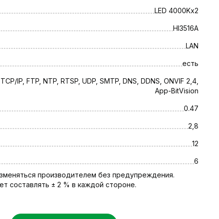
ицы 1/2.8 SONY Starvis Back-illuminated CMOS Sensor
LED 4000Kх2
HI3516A
LAN
 дальностью – 25 метров;
есть
специального приложения для iPhone и Android;
 TCP/IP, FTP, NTP, RTSP, UDP, SMTP, DNS, DDNS, ONVIF 2,4,
App-BitVision
ии Украины в срок от 1 до 5 рабочих дней. Гарантия 1
0.47
твии с Законом Украины "О защите прав потребителя"
2,8
12
6
 изменяться производителем без предупреждения.
т составлять ± 2 % в каждой стороне.