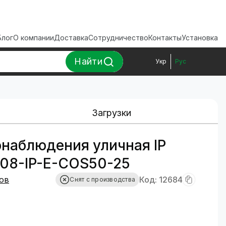
Блог
О компании
Доставка
Сотрудничество
Контакты
Установка
Найти
Укр
Рус
Загрузки
наблюдения уличная IP
08-IP-E-СOS50-25
ов
Код: 12684
Снят с производства