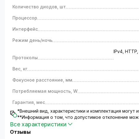
Камера видеонаблюдения работает на основе матр
Количество диодов, шт
Процессор - HI3516A;
Процессор
Разрешение изображения (2592x1944);
Объектив фиксированный с фокусом 2.8 мм;
Интерфейс
Светочувствительность камеры - 0.001 Lux;
Модель оборудована встроенной LED подсветкой
Режим день/ночь
Управляется с мобильных устройств при помощи 
IPv4, HTTP,
Тип корпуса - цилиндрический.
Протоколы
Гарантии и доставка
Доставка товара осуществляется по всей территор
Вес, кг
Возврат и обмен товара производится в соответс
Фокусное расстояние, мм
Потребляемая мощность, W
Гарантия, мес
*Внешний вид, характеристики и комплектация могут
**Информация о том, что допустимое отклонение може
Все характеристики
Отзывы