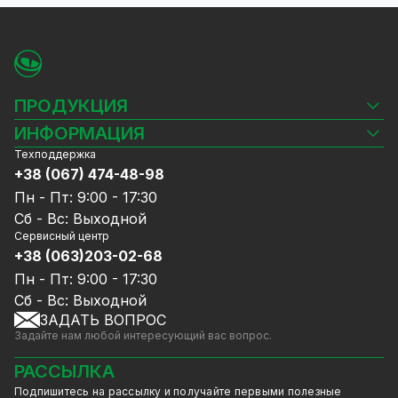
ПРОДУКЦИЯ
Камеры видеонаблюдения
ИНФОРМАЦИЯ
Видеорегистраторы
Техподдержка
Блог
Комплекты видеонаблюдения
+38 (067) 474-48-98
Доставка и оплата
СКУД
Пн - Пт: 9:00 - 17:30
Гарантия и Сервисное обслуживание
Источники питания
Сб - Вс: Выходной
Политика конфиденциальности
Сетевое оборудование
Сервисный центр
Договор публичной оферты
+38 (063)203-02-68
Ноутбуки и компьютеры
Сотрудничество
Аксессуары
Пн - Пт: 9:00 - 17:30
Услуги
Акции
Сб - Вс: Выходной
Калькулятор расчёта объёма HDD
ЗАДАТЬ ВОПРОС
Уцененный товар
Задайте нам любой интересующий вас вопрос.
GreenVision скидки
Мерч от GreenVision
РАССЫЛКА
Товары для дома
Подпишитесь на рассылку и получайте первыми полезные