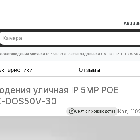
Акции
Камера
еонаблюдения уличная IP 5MP POE антивандальная GV-101-IP-E-DOS50
актеристики
Отзывы
дения уличная IP 5MP POE
-E-DOS50V-30
Код: 110
Снят с производства