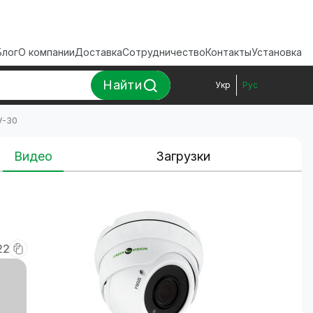
Блог
О компании
Доставка
Сотрудничество
Контакты
Установка
Найти
Укр
Рус
V-30
Видео
Загрузки
22