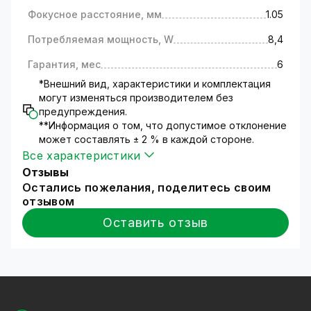
т.д.);
Фокусное расстояние, мм
1.05
контроль прихода и ухода сотрудников на
работу и многое другое.
Потребляемая мощность, W
8,4
Для самостоятельной установки Вам
доступны
краткая
и
подробная
инструкции по
Гарантия, мес
6
установке оборудования. Но мы настоятельно
*Внешний вид, характеристики и комплектация
рекомендуем для установки нашего
могут изменяться производителем без
оборудования обратиться к специалистам.
предупреждения.
Технические характеристики
**Информация о том, что допустимое отклонение
Камера видеонаблюдения работает на
может составлять ± 2 % в каждой стороне.
основе матрицы 1/2.9 CMOS Sony;
Все характеристики
Процессор - HI3516D;
Отзывы
Разрешение изображения (3096x2202);
Остались пожелания, поделитесь своим
Объектив фиксированный с фокусом 1.05 мм;
отзывом
Светочувствительность камеры - 0.005 Lux;
Оставить отзыв
Модель оборудована встроенной
инфракрасной подсветкой дальностью – 20
метров;
Управляется с мобильных устройств при
помощи специального приложения для
iPhone и Android;