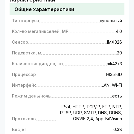
GV-076-IP-ME-DIS40-20 (360) POE строится на
Общие характеристики
использовании передачи потокового
изображения по проводным сетям. Для
Тип корпуса
купольный
трансляции видеосигнала используют
стандартный сетевой протокол - IPv4, HTTP,
Кол-во мегапикселей, MP
4.0
TCP/IP, FTP, NTP, RTSP, UDP, SMTP, DNS,
DDNS, ONVIF 2,4, App-BitVision. IP камеры
Сенсор
IMX326
кроме охранных функций (видеонаблюдение
Подсветка, м
20
за объектом) способны решать такие задачи,
как:
Количество диодов, шт
mk42х3
удаленный мониторинг бытовых или бизнес-
Процессор
HI3516D
процессов (например, вы можете
проконтролировать работу няни,
Интерфейс
LAN, Wi-Fi
домработницы и т.д. с экрана мобильного
телефона на расстоянии);
Режим день/ночь
есть
видеофиксация внештатных ситуаций
IPv4, HTTP, TCP/IP, FTP, NTP,
(изображения с камер видеонаблюдения
RTSP, UDP, SMTP, DNS, DDNS,
помогают разоблачить квартирных воров,
Протоколы
ONVIF 2,4, App-BitVision
или разобраться в случаях мошенничества с
денежными купюрами в банках, магазинах и
Вес, кг
0.38