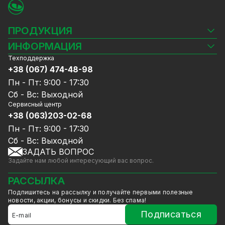
Тип корпуса - купольный.
Гарантии и доставка
ПРОДУКЦИЯ
Доставка товара осуществляется по всей
территории Украины в срок от 1 до 5 рабочих
Камеры видеонаблюдения
ИНФОРМАЦИЯ
дней. Гарантия 12 мес.
Видеорегистраторы
Техподдержка
Блог
Возврат и обмен товара производится в
Комплекты видеонаблюдения
+38 (067) 474-48-98
Доставка и оплата
соответствии с Законом Украины "О защите
СКУД
Пн - Пт: 9:00 - 17:30
Гарантия и Сервисное обслуживание
прав потребителя".
Источники питания
Сб - Вс: Выходной
Политика конфиденциальности
Сетевое оборудование
Сервисный центр
Договор публичной оферты
+38 (063)203-02-68
Ноутбуки и компьютеры
Сотрудничество
Аксессуары
Пн - Пт: 9:00 - 17:30
Услуги
Акции
Сб - Вс: Выходной
Калькулятор расчёта объёма HDD
ЗАДАТЬ ВОПРОС
Уцененный товар
Задайте нам любой интересующий вас вопрос.
GreenVision скидки
Мерч от GreenVision
РАССЫЛКА
Товары для дома
Подпишитесь на рассылку и получайте первыми полезные
Товары снятые с производства
новости, акции, бонусы и скидки. Без спама!
Подписаться