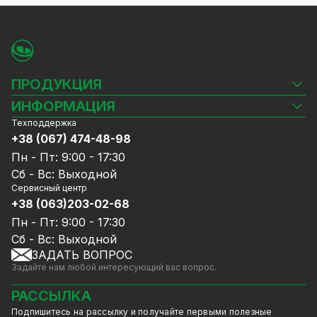
ПРОДУКЦИЯ
Камеры видеонаблюдения
ИНФОРМАЦИЯ
Видеорегистраторы
Техподдержка
Блог
Комплекты видеонаблюдения
+38 (067) 474-48-98
Доставка и оплата
СКУД
Пн - Пт: 9:00 - 17:30
Гарантия и Сервисное обслуживание
Источники питания
Сб - Вс: Выходной
Политика конфиденциальности
Сетевое оборудование
Сервисный центр
Договор публичной оферты
+38 (063)203-02-68
Ноутбуки и компьютеры
Сотрудничество
Аксессуары
Пн - Пт: 9:00 - 17:30
Услуги
Акции
Сб - Вс: Выходной
Калькулятор расчёта объёма HDD
ЗАДАТЬ ВОПРОС
Уцененный товар
Задайте нам любой интересующий вас вопрос.
GreenVision скидки
Мерч от GreenVision
РАССЫЛКА
Товары для дома
Подпишитесь на рассылку и получайте первыми полезные