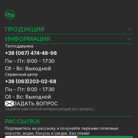
ПРОДУКЦИЯ
Камеры видеонаблюдения
ИНФОРМАЦИЯ
Видеорегистраторы
Техподдержка
Блог
Комплекты видеонаблюдения
+38 (067) 474-48-98
Доставка и оплата
СКУД
Пн - Пт: 9:00 - 17:30
Гарантия и Сервисное обслуживание
Источники питания
Сб - Вс: Выходной
Политика конфиденциальности
Сетевое оборудование
Сервисный центр
Договор публичной оферты
+38 (063)203-02-68
Ноутбуки и компьютеры
Сотрудничество
Аксессуары
Пн - Пт: 9:00 - 17:30
Услуги
Акции
Сб - Вс: Выходной
Калькулятор расчёта объёма HDD
ЗАДАТЬ ВОПРОС
Уцененный товар
Задайте нам любой интересующий вас вопрос.
GreenVision скидки
Мерч от GreenVision
РАССЫЛКА
Товары для дома
Подпишитесь на рассылку и получайте первыми полезные
Товары снятые с производства
новости, акции, бонусы и скидки. Без спама!