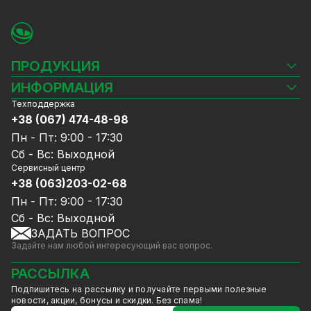
ПРОДУКЦИЯ
Камеры видеонаблюдения
ИНФОРМАЦИЯ
Видеорегистраторы
Техподдержка
Блог
Комплекты видеонаблюдения
+38 (067) 474-48-98
Доставка и оплата
СКУД
Пн - Пт: 9:00 - 17:30
Гарантия и Сервисное обслуживание
Источники питания
Сб - Вс: Выходной
Политика конфиденциальности
Сетевое оборудование
Сервисный центр
Договор публичной оферты
+38 (063)203-02-68
Ноутбуки и компьютеры
Сотрудничество
Аксессуары
Пн - Пт: 9:00 - 17:30
Услуги
Акции
Сб - Вс: Выходной
Калькулятор расчёта объёма HDD
ЗАДАТЬ ВОПРОС
Уцененный товар
Задайте нам любой интересующий вас вопрос.
GreenVision скидки
Мерч от GreenVision
РАССЫЛКА
Товары для дома
Подпишитесь на рассылку и получайте первыми полезные
Товары снятые с производства
новости, акции, бонусы и скидки. Без спама!