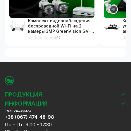
Комплект видеонаблюдения
Ком
беспроводной Wi-Fi на 2
ули
камеры 3MP GreenVision GV-
ант
IP-K-W57/02 (Lite)
2 ц
0
108
Комплекты видеонаблюдения
для частного дома
Как выбрать комплект
видеонаблюдения для частного дома?
ПРОДУКЦИЯ
В первую очередь, необходимо определить
функционал, необходимый для максимально
Камеры видеонаблюдения
ИНФОРМАЦИЯ
эффективного контроля безопасности вашего
Видеорегистраторы
Техподдержка
Блог
имущества.
Комплекты видеонаблюдения
+38 (067) 474-48-98
Доставка и оплата
Например, готовые комплекты уличного
СКУД
Пн - Пт: 9:00 - 17:30
Гарантия и Сервисное обслуживание
видеонаблюдения для частного дома могут
Источники питания