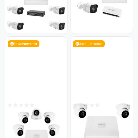
5MP
камеры 5MP для улицы
Код: 23195
GreenVision GV-IP-K-W60/02
(Lite)
Код: 19729
27 638
8 757
₴
₴
Заканчивается
Заканчивается
1
1
В наличии
В наличии
Комплект видеонаблюдения
Комплект видеонаблюдения
на 5 камер GV-IP-K-W82/05
на 4 камеры GV-IP-K-W74/04
5MP
5MP
Код: 29480
Код: 23191