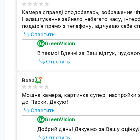
Камера справді сподобалась, зображення чіт
Налаштування зайняло небагато часу, інте
подвір’я прямо з телефону, відчуваю себе с
Ответить
GreenVision
Вітаємо! Вдячні за Ваш відгук, чудовог
Ответить
Вова
Мощна камера, картинка супер, настройки 
до Паски. Дякую!
Ответить
GreenVision
Добрий день! Дякуємо за Вашу оцінку!
Ответить