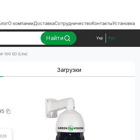
Блог
О компании
Доставка
Сотрудничество
Контакты
Установка
Найти
Укр
Рус
-100 SD (Lite)
Загрузки
95
2026