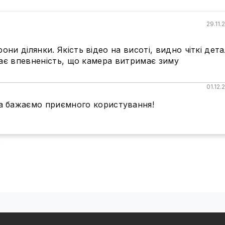
29.11.
ни ділянки. Якість відео на висоті, видно чіткі дета
 дає впевненість, що камера витримає зиму
01.12.
та бажаємо приємного користування!
ь