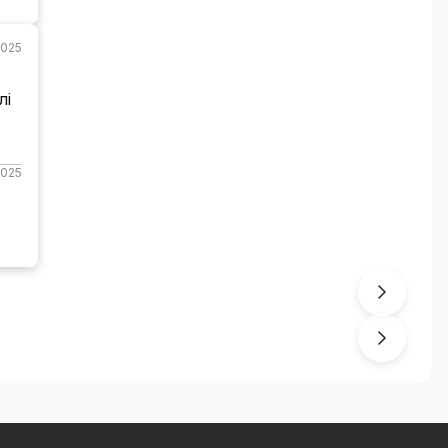
2025
лі
2025