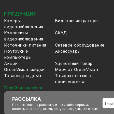
ПРОДУКЦИЯ
Камеры
Видеорегистраторы
видеонаблюдения
Комплекты
СКУД
видеонаблюдения
Источники питания
Сетевое оборудование
Ноутбуки и
Аксессуары
компьютеры
Акции
Уцененный товар
GreenVision скидки
Мерч от GreenVision
Товары для дома
Товары снятые с
производства
Перейти в каталог
РАССЫЛКА
Подпишитесь на рассылку и получайте первыми
полезные новости, акции, бонусы и скидки. Без спама!