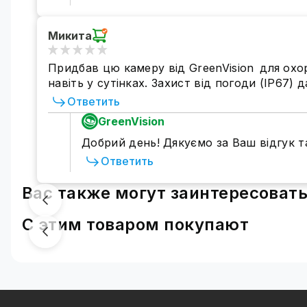
Микита
Придбав цю камеру від GreenVision для охоро
навіть у сутінках. Захист від погоди (IP67)
Ответить
GreenVision
Добрий день! Дякуємо за Ваш відгук 
Ответить
Вас также могут заинтересоват
С этим товаром покупают