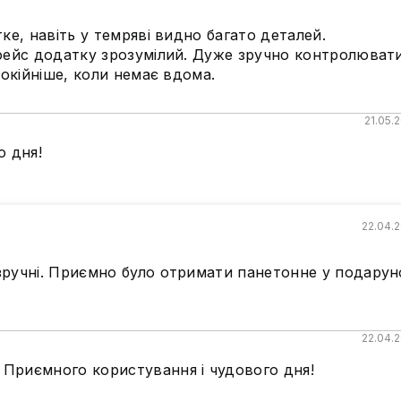
ке, навіть у темряві видно багато деталей.
рфейс додатку зрозумілий. Дуже зручно контролюват
покійніше, коли немає вдома.
21.05.
о дня!
22.04.
зручні. Приємно було отримати панетонне у подарун
22.04.
 Приємного користування і чудового дня!