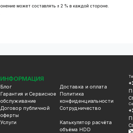
онение может составлять ± 2 % в каждой стороне.
ь
Т
ИНФОРМАЦИЯ
+
Блог
Доставка и оплата
П
Гарантия и Сервисное
Политика
С
обслуживание
конфиденциальности
Се
Договор публичной
Сотрудничество
+
оферты
П
Услуги
Калькулятор расчёта
С
объёма HDD